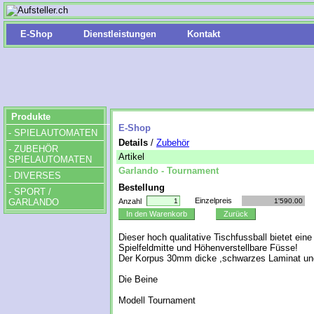
E-Shop
Dienstleistungen
Kontakt
Produkte
E-Shop
- SPIELAUTOMATEN
Details
/
Zubehör
- ZUBEHÖR
Artikel
SPIELAUTOMATEN
Garlando - Tournament
- DIVERSES
Bestellung
- SPORT /
Einzelpreis
GARLANDO
Anzahl
In den Warenkorb
Zurück
Dieser hoch qualitative Tischfussball bietet ein
Spielfeldmitte und Höhenverstellbare Füsse!
Der Korpus 30mm dicke ,schwarzes Laminat un
Die Beine
Modell Tournament