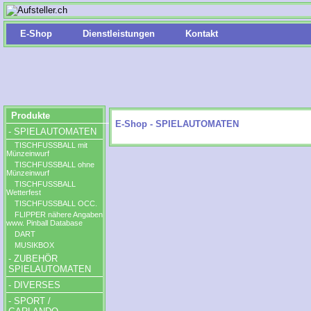
E-Shop
Dienstleistungen
Kontakt
Produkte
E-Shop - SPIELAUTOMATEN
- SPIELAUTOMATEN
TISCHFUSSBALL mit
Münzeinwurf
TISCHFUSSBALL ohne
Münzeinwurf
TISCHFUSSBALL
Wetterfest
TISCHFUSSBALL OCC.
FLIPPER nähere Angaben
www. Pinball Database
DART
MUSIKBOX
- ZUBEHÖR
SPIELAUTOMATEN
- DIVERSES
- SPORT /