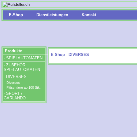
E-Shop
Dienstleistungen
Kontakt
Produkte
E-Shop - DIVERSES
- SPIELAUTOMATEN
- ZUBEHÖR
SPIELAUTOMATEN
- DIVERSES
Diverses
Plüschtiere ab 100 Stk.
- SPORT /
GARLANDO