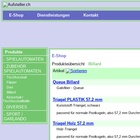
E-Shop
Dienstleistungen
Kontakt
Produkte
E-Shop
- SPIELAUTOMATEN
Produkteübersicht
Billard
- ZUBEHÖR
Artikel
SPIELAUTOMATEN
Tischfussball
Queue Billard
Flipper
Dart
Galsfiber - Queue
Billard
Kickerball /
Triagel PLASTIK 57.2 mm
Tischfussballbälle
Kunststoff-Triangel, schwarz
- DIVERSES
passend für normale Poolkugeln, also 57,2 mm Durch
- SPORT /
GARLANDO
Triagel Holz 57.2 mm
Holz-Triangel
passend für normale Poolkugeln, also 57,2 mm Durch